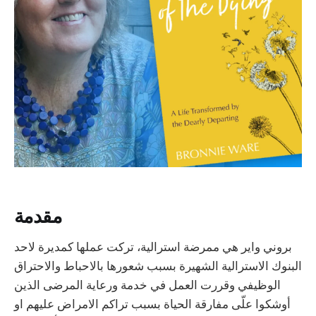
مقدمة
بروني واير هي ممرضة استرالية، تركت عملها كمديرة لاحد
البنوك الاسترالية الشهيرة بسبب شعورها بالاحباط والاحتراق
الوظيفي وقررت العمل في خدمة ورعاية المرضى الذين
أوشكوا علّى مفارقة الحياة بسبب تراكم الامراض عليهم او