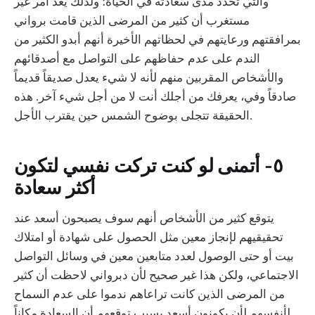
والتي تحدد مدى سعادته في الحياة؛ ولذلك يعد أمر غير
مستغرب أن كثير من المرضى الذين قامت برواني
بمرافقتهم ورعايتهم في لحظاتهم الأخيرة أنهم أبدو الكثير من
الندم على عدم حفاظهم على التواصل مع أصدقائهم
والأشخاص المقربين منهم لأنه لا شيء يعدل صديقاً قديماً
صادقاً وفي، يعرفك من أجلك أنت لا من أجل شيء آخر. هذه
الحقيقة تتجلى بوضوح الشمس حين يقترب الأجل.
‏٥- أتمنى لو كنت تركت نفسي لتكون
أكثر سعادة
‏يتوقع كثير من الأشخاص أنهم سوف يصبحون أسعد عند
تحقيقيهم لإنجاز معين مثل الحصول على شهادة أو امتلاك
بيت أو حتى الوصول لعدد متابعين معين في وسائل التواصل
الاجتماعي، ولكن هذا غير صحيح لأن دبرواني لاحظت أن كثير
من المرضى الذين كانت تراعاهم ندموا على عدم السماح
لأنفسهم لأن يكونون أسعد بسبب توقعهم أن السعادة مكاناً