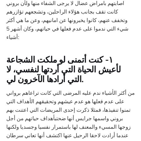
اصابتهم بامراض عضال لا يرجى الشفاء منها ولأن بروني
كانت تقف بجانب هؤلاء الراحلين، وتشجعهم تؤازرهم
وتخفف عنهم، كانوا يخبرونها عن امانيهم، وعن ما هي أكثر
شيء التي ندموا على عدم فعلها في حياتهم، وكان أشهر 5
أشياء:
١- كنت أتمنى لو ملكت الشجاعة
لأعيش الحياة التي أردتها لنفسي، لا
التي أرادها الآخرون لي.
‏من أكثر الأشياء ندم عليه المرضى التي كانت تراعاهم برواني
على عدم فعلها هو عدم عيشهم وتحقيقهم الأهداف التي
تمنوا تنفيذها، فمثلا ذكرت إحدى المريضات التي اعتنت بهم
بروني واسمها جرايس أنها ضحتبأهداف حياتهم من أجل
زوجها المسيء والمعنف لها باستمرار نفسيا وجسديا ولكنها
عندما أرادت لاحقا الرحيل عنها اكتشف أنها تعاني سرطان