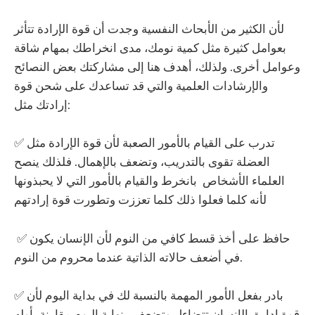
لأن الكثير من الأبحاث النفسية وجدت أن قوة الإرادة تتأثر
بعوامل كثيرة مثل كمية نومك، مدى انخراطك بمهام شاقة
وعوامل أخرى. ولذلك، أهدف هنا إلى مشاركتك بعض النصائح
والإرشادات العلمية والتي قد تساعدك على شحن قوة
إرادتك مثل:
✅ تدرب على القيام بالأمور الصعبة لأن قوة الإرادة مثل
العضلة تقوى بالتدريب، وتضعف بالإهمال. فلذلك ينصح
العلماء الأشخاص بانخرط والقيام بالأمور التي لا يحبذونها
لأنه كلما فعلوا ذلك كلما تعززت وتطورت قوة إرادتهم
✅ حافظ على أخذ قسط كافي من النوم لأن الإنسان يكون
في أضعف حالاته الذاتية عندما محروم من النوم.
✅ بادر بفعل الأمور المهمة بالنسبة لك في بداية اليوم لأن
قوة إدارة الإنسان تتضاءل وتضعف بنهاية اليوم مقارنة بأوله