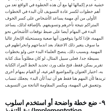
خشية عدم إكمالها لها مع أن هذه الخطوة في الواقع تعد من
أهم خطوات لكسر عادة التسويف لأن البدء في الخطوات
الأولى من أي مهمة يساعد الأشخاص على كسر الخوف
المتراكم نتيجة تأخرهم وتسويفهم. بالإضافة لذلك، يساعد
البدء في المهام أيضا على ضبط توقعات الأشخاص نحو
المهمة، فإذا كانوا يتوقعون أنها صعبة ومستحيلة الإنجاز غالبا
ما سوف يتغير ذلك الاعتقاد بعد اندماجهم وانخراطهم في
المهمة. وبسبب ذلك، ينصح العلماء البدء حتى ولو بخطوات
بسيطة جدا. فعلى سبيل المثال، لو كان مطلوباً منك كتابة
تقرير يمكن فقط، فتح ملف ورد، تحديد الخط المراد الكتابة
به، اختيار العنوان والمواضيع الفرعية، أو القيام بمهام أخرى
تريدها لأن المهم هنا فقط هو أن تبدأ لأن البدء يجعلك تنساب
وتتعمق في المهمة، ويكسر المقاومة الناتجة من التسويف.
٩- ضع خطة واضحة أو استخدم اسلوب
نية التنفيذ (Implementation